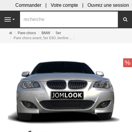
Commander
Votre compte
Ouvrez une session
R
Navigation
Page
Pare-chocs
BMW
5er
d'accueil
Pare chocs avant, 5er E60, berline ...
%