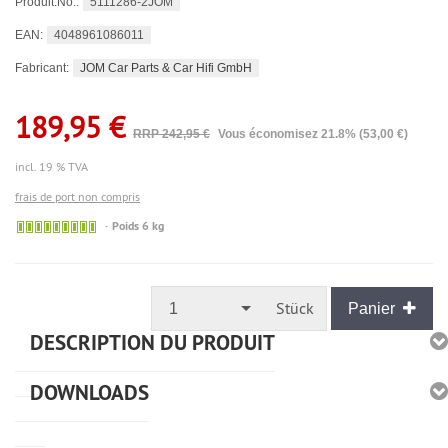
5111286-2JOM
Produit.No.:
4048961086011
EAN:
JOM Car Parts & Car Hifi GmbH
Fabricant:
189,95 €
RRP 242,95 €
Vous économisez 21.8% (53,00 €)
incl. 19 % TVA
frais de port non compris
🟢
Poids 6 kg
Sofort
versandfähig,
ausreichende
Stückzahl
Stück
1
Panier
DESCRIPTION DU PRODUIT
DOWNLOADS