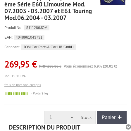
ème Série E60 Limousine Mod.
07.2003 - 03.2007 et E61 Touring
Mod.06.2004 - 03.2007
5111286JOM
Produit.No.:
4048961043731
EAN:
JOM Car Parts & Car Hifi GmbH
Fabricant:
269,95 €
RRP 289,96 €
Vous économisez 6.9% (20,01 €)
incl. 19 % TVA
frais de port non compris
🟢
Poids 9 kg
Sofort
versandfähig,
ausreichende
Stückzahl
Stück
1
Panier
DESCRIPTION DU PRODUIT