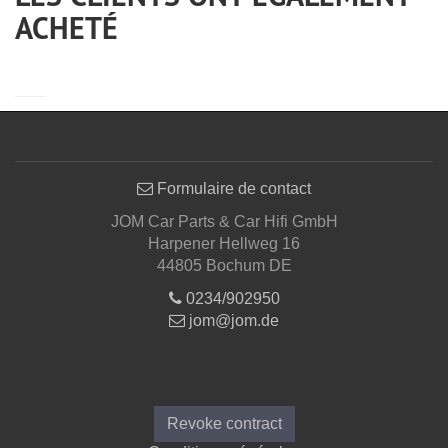
ACHETÉ
Formulaire de contact
JOM Car Parts & Car Hifi GmbH
Harpener Hellweg 16
44805 Bochum DE
0234/902950
jom@jom.de
Informations
Revoke contract