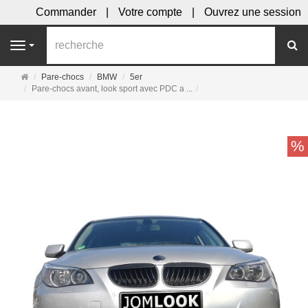
Commander
Votre compte
Ouvrez une session
R
Navigation
Page
Pare-chocs
BMW
5er
d'accueil
Pare-chocs avant, look sport avec PDC a ...
%