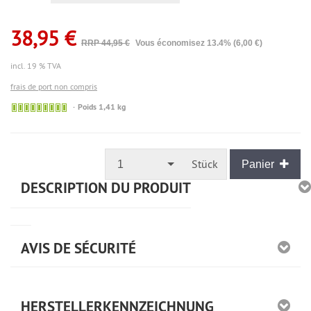
38,95 €
RRP 44,95 €
Vous économisez 13.4% (6,00 €)
incl. 19 % TVA
frais de port non compris
🟢
Poids 1,41 kg
Sofort
versandfähig,
ausreichende
Stückzahl
Stück
1
Panier
DESCRIPTION DU PRODUIT
AVIS DE SÉCURITÉ
HERSTELLERKENNZEICHNUNG