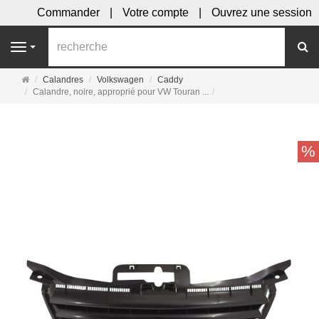
Commander
Votre compte
Ouvrez une session
R
Navigation
Page
Calandres
Volkswagen
Caddy
d'accueil
Calandre, noire, approprié pour VW Touran ...
%