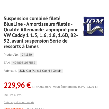
Suspension combiné fileté
BlueLine - Amortisseurs filetés -
Qualité Allemande. approprié pour
VW Caddy 1 1.5, 1.6, 1.8, 1.6D, 82-
92, avant suspension Série de
ressorts à lames
741130
Produit.No.:
4048961087582
EAN:
JOM Car Parts & Car Hifi GmbH
Fabricant:
229,96 €
RRP 253,95 €
Vous économisez 9.4% (23,99 €)
incl. 19 % TVA
frais de port non compris