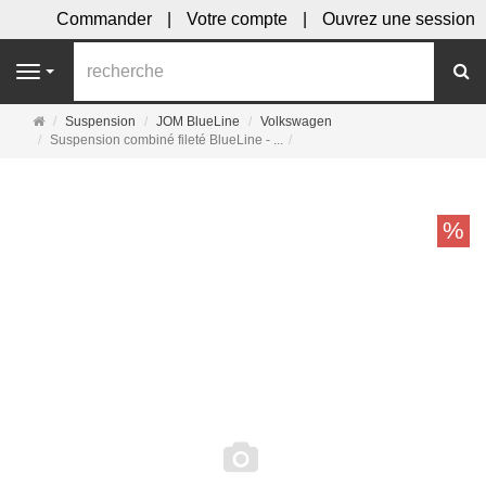
Commander
Votre compte
Ouvrez une session
R
Navigation
Page
Suspension
JOM BlueLine
Volkswagen
d'accueil
Suspension combiné fileté BlueLine - ...
%