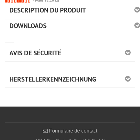
🔴
Poids 12,16 kg
Derzeit
DESCRIPTION DU PRODUIT
nicht
lieferbar
DOWNLOADS
AVIS DE SÉCURITÉ
HERSTELLERKENNZEICHNUNG
Formulaire de contact