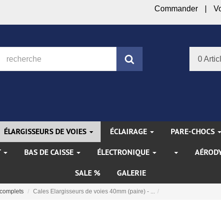
Commander
V
Rechercher
0 Artic
ÉLARGISSEURS DE VOIES
ÉCLAIRAGE
PARE-CHOCS
T
BAS DE CAISSE
ÉLECTRONIQUE
AÉROD
SALE %
GALERIE
complets
Cales Elargisseurs de voies 40mm (paire) - ...