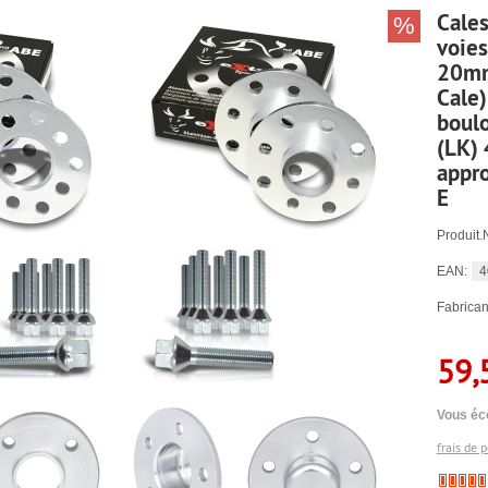
Cales
%
voies
20mm
Cale)
boulo
(LK)
appro
E
Produit.
4
EAN:
Fabrican
59,
Vous éc
frais de 