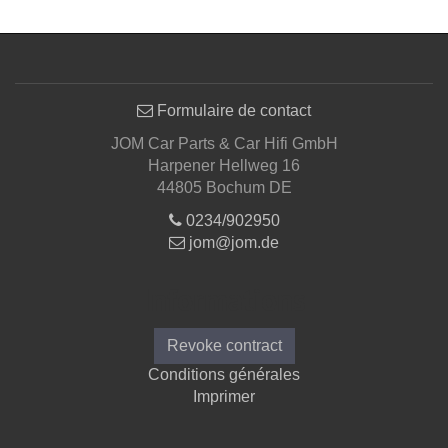
Formulaire de contact
JOM Car Parts & Car Hifi GmbH
Harpener Hellweg 16
44805 Bochum DE
0234/902950
jom@jom.de
Informations
Revoke contract
Conditions générales
Imprimer