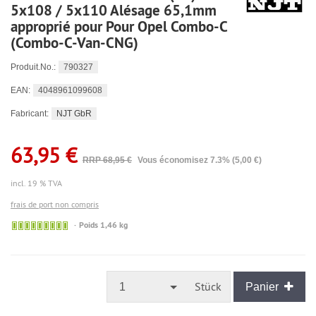
5x108 / 5x110 Alésage 65,1mm
approprié pour Pour Opel Combo-C
(Combo-C-Van-CNG)
790327
Produit.No.:
4048961099608
EAN:
NJT GbR
Fabricant:
63,95 €
RRP 68,95 €
Vous économisez 7.3% (5,00 €)
incl. 19 % TVA
frais de port non compris
🟢
Poids 1,46 kg
Sofort
versandfähig,
ausreichende
Stückzahl
Stück
1
Panier