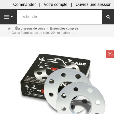
Commander
Votre compte
Ouvrez une session
R
Navigation
Page
Élargisseurs de voies
Ensembles complets
d'accueil
Cales Elargisseurs de voies 20mm (paire) - ...
%