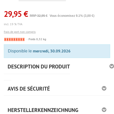
29,95 €
RRP 32,95 €
Vous économisez 9.1% (3,00 €)
incl. 19 % TVA
frais de port non compris
🔴
Poids 0,32 kg
Derzeit
nicht
mercredi, 30.09.2026
Disponible le
lieferbar
DESCRIPTION DU PRODUIT
AVIS DE SÉCURITÉ
HERSTELLERKENNZEICHNUNG