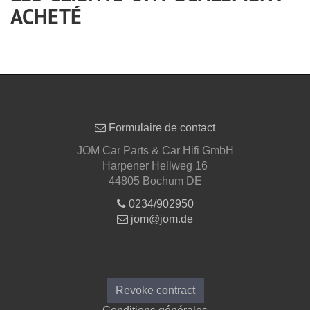
ACHETÉ
Formulaire de contact
JOM Car Parts & Car Hifi GmbH
Harpener Hellweg 16
44805 Bochum DE
0234/902950
jom@jom.de
Informations
Revoke contract