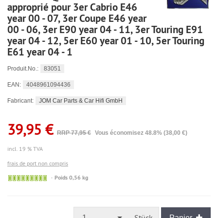
approprié pour 3er Cabrio E46
year 00 - 07, 3er Coupe E46 year
00 - 06, 3er E90 year 04 - 11, 3er Touring E91
year 04 - 12, 5er E60 year 01 - 10, 5er Touring
E61 year 04 - 1
83051
Produit.No.:
4048961094436
EAN:
JOM Car Parts & Car Hifi GmbH
Fabricant:
39,95 €
RRP 77,95 €
Vous économisez 48.8% (38,00 €)
incl. 19 % TVA
frais de port non compris
🟢
Poids 0,56 kg
Sofort
versandfähig,
ausreichende
Stückzahl
Stück
1
Panier