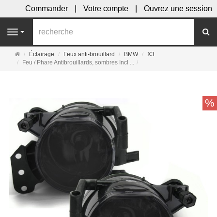
Commander
Votre compte
Ouvrez une session
R
Navigation
Page
Éclairage
Feux anti-brouillard
BMW
X3
d'accueil
Feu / Phare Antibrouillards, sombres Incl ...
%