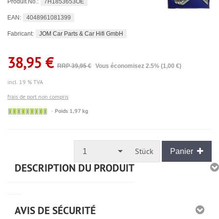
7H1853653OE
Produit.No.:
4048961081399
EAN:
JOM Car Parts & Car Hifi GmbH
Fabricant:
38,95 €
RRP 39,95 €
Vous économisez 2.5% (1,00 €)
incl. 19 % TVA
frais de port non compris
🟢
Poids 1,97 kg
Sofort
versandfähig,
ausreichende
Stückzahl
Stück
1
Panier
DESCRIPTION DU PRODUIT
AVIS DE SÉCURITÉ