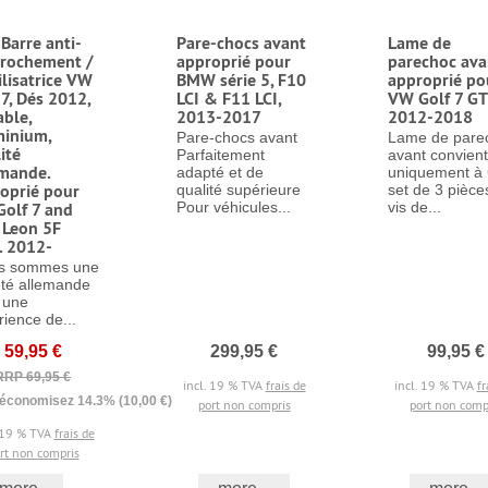
Barre anti-
Pare-chocs avant
Lame de
rochement /
approprié pour
parechoc ava
ilisatrice VW
BMW série 5, F10
approprié po
 7, Dés 2012,
LCI & F11 LCI,
VW Golf 7 GT
able,
2013-2017
2012-2018
inium,
Pare-chocs avant
Lame de pare
ité
Parfaitement
avant convient
mande.
adapté et de
uniquement à
oprié pour
qualité supérieure
set de 3 pièce
olf 7 and
Pour véhicules...
vis de...
 Leon 5F
 2012-
s sommes une
été allemande
 une
ience de...
59,95 €
299,95 €
99,95 €
RRP 69,95 €
incl. 19 % TVA
frais de
incl. 19 % TVA
fr
économisez 14.3% (10,00 €)
port non compris
port non comp
. 19 % TVA
frais de
rt non compris