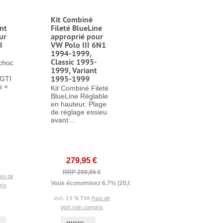
Kit Combiné
nt
Fileté BlueLine
ur
approprié pour
I
VW Polo III 6N1
1994-1999,
Classic 1995-
choc
1999, Variant
1995-1999
 GTI
s +
Kit Combiné Fileté
BlueLine Réglable
en hauteur. Plage
de réglage essieu
avant:...
279,95 €
RRP 299,95 €
ais de
Vous économisez 6.7% (20,00 €)
ris
incl. 19 % TVA
frais de
port non compris