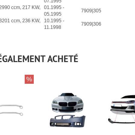
07.1995
2990 ccm, 217 KW,
01.1995 -
7909|305
05.1995
3201 ccm, 236 KW,
10.1995 -
7909|306
11.1998
 ÉGALEMENT ACHETÉ
%