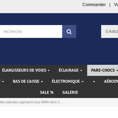
Commander
V
Rechercher
0 Artic
ÉLARGISSEURS DE VOIES
ÉCLAIRAGE
PARE-CHOCS
T
BAS DE CAISSE
ÉLECTRONIQUE
AÉROD
SALE %
GALERIE
tes latérales approprié pour BMW série 3 ...