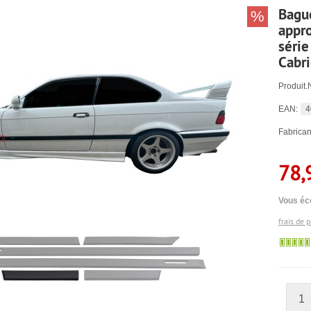
Bague
%
appr
série
Cabr
Produit.
4
EAN:
Fabrican
78,
Vous éc
frais de 
1