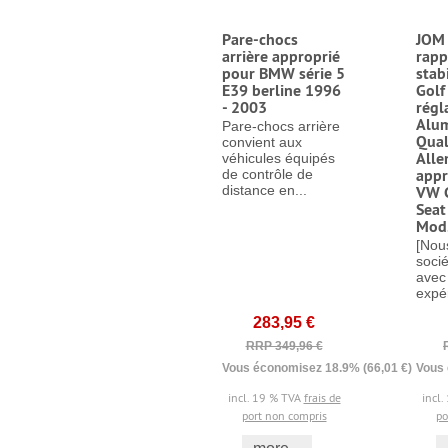
Pare-chocs
JOM 
arrière approprié
rapp
pour BMW série 5
stab
E39 berline 1996
Golf
- 2003
régl
Alum
Pare-chocs arrière
Qual
convient aux
Alle
véhicules équipés
appr
de contrôle de
distance en...
VW G
Seat
Mod.
[Nou
soci
avec
expér
283,95 €
RRP 349,96 €
Vous économisez 18.9% (66,01 €)
Vous 
incl. 19 % TVA
frais de
incl
port non compris
po