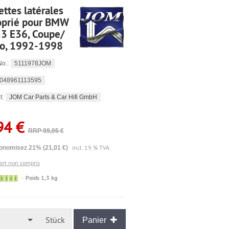
ttes latérales
oprié pour BMW
 3 E36, Coupe/
io, 1992-1998
5111978JOM
No.:
048961113595
JOM Car Parts & Car Hifi GmbH
t:
94 €
RRP 99,95 €
incl. 19 % TVA
onomisez 21% (21,01 €)
port non compris
🟢
Poids 1,3 kg
Sofort
versandfähig,
ausreichende
Stückzahl
Stück
Panier