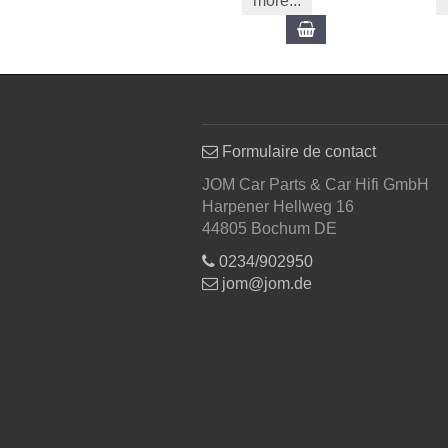
more...
Ajouter au panier
Formulaire de contact
JOM Car Parts & Car Hifi GmbH
Harpener Hellweg 16
44805 Bochum DE
0234/902950
jom@jom.de