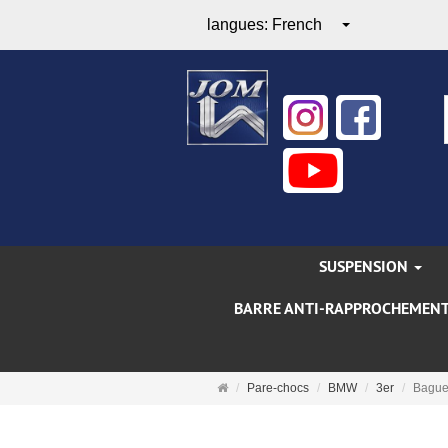
langues:
French
SUSPENSION
BARRE ANTI-RAPPROCHEMEN
Page
Pare-chocs
BMW
3er
Baguet
d'accueil