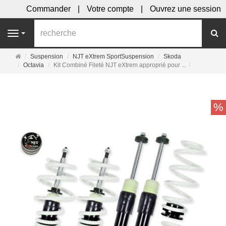
Commander
Votre compte
Ouvrez une session
R
Navigation
Page
Suspension
NJT eXtrem SportSuspension
Skoda
d'accueil
Octavia
Kit Combiné Fileté NJT eXtrem approprié pour ...
%