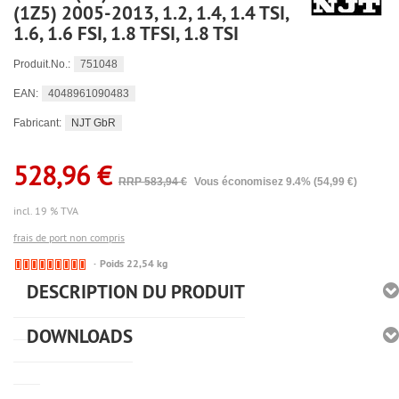
(1Z5) 2005-2013, 1.2, 1.4, 1.4 TSI,
1.6, 1.6 FSI, 1.8 TFSI, 1.8 TSI
751048
Produit.No.:
4048961090483
EAN:
NJT GbR
Fabricant:
528,96 €
RRP 583,94 €
Vous économisez 9.4% (54,99 €)
incl. 19 % TVA
frais de port non compris
🔴
Poids 22,54 kg
Derzeit
DESCRIPTION DU PRODUIT
nicht
lieferbar
DOWNLOADS