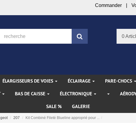
Commander
V
Rechercher
0 Artic
ÉLARGISSEURS DE VOIES
ÉCLAIRAGE
PARE-CHOCS
T
BAS DE CAISSE
ÉLECTRONIQUE
AÉROD
SALE %
GALERIE
geot
207
Kit Combiné Fileté Blueline approprié pour ...