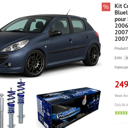
Kit C
%
Bluel
pour
2006
2007
2007
Produit.
4
EAN:
Fabrican
249
Vous éc
frais de 