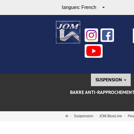
langues:
French
SUSPENSION
BARRE ANTI-RAPPROCHEMEN
Page
Suspension
JOM BlueLine
Peu
d'accueil