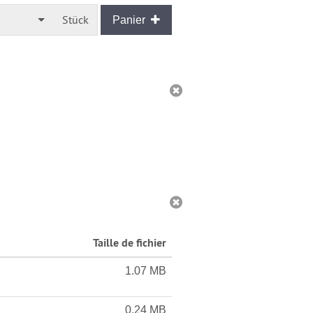
Stückzahl
Stück
Panier
Taille de fichier
1.07 MB
0.24 MB