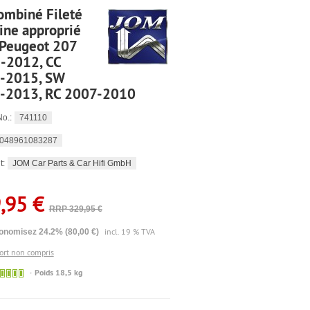
ombiné Fileté
ine approprié
 Peugeot 207
-2012, CC
-2015, SW
-2013, RC 2007-2010
741110
No.:
048961083287
JOM Car Parts & Car Hifi GmbH
t:
,95 €
RRP 329,95 €
incl. 19 % TVA
onomisez 24.2% (80,00 €)
port non compris
🟢
Poids 18,5 kg
Sofort
versandfähig,
ausreichende