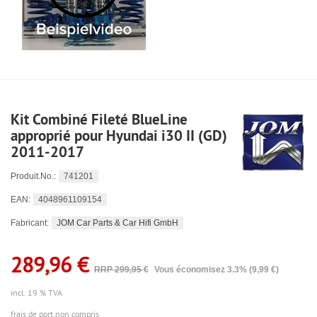
Kit Combiné Fileté BlueLine
approprié pour Hyundai i30 II (GD)
2011-2017
741201
Produit.No.:
4048961109154
EAN:
JOM Car Parts & Car Hifi GmbH
Fabricant:
289,96 €
RRP 299,95 €
Vous économisez 3.3% (9,99 €)
incl. 19 % TVA
frais de port non compris