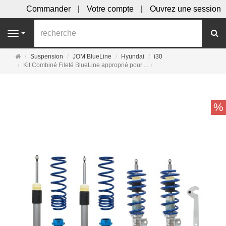
Commander
Votre compte
Ouvrez une session
R
Navigation
Page
Suspension
JOM BlueLine
Hyundai
i30
d'accueil
Kit Combiné Fileté BlueLine approprié pour ...
%