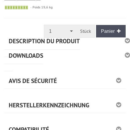
🟢
Poids 19,6 kg
Sofort
versandfähig,
ausreichende
Stückzahl
Stück
1
Panier
DESCRIPTION DU PRODUIT
DOWNLOADS
AVIS DE SÉCURITÉ
HERSTELLERKENNZEICHNUNG
COMPATIBILITÉ