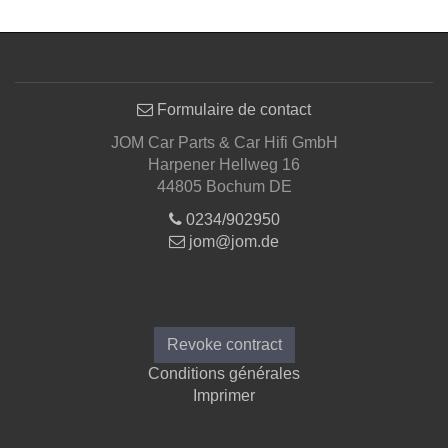
Formulaire de contact
JOM Car Parts & Car Hifi GmbH
Harpener Hellweg 16
44805 Bochum DE
0234/902950
jom@jom.de
Informations
Revoke contract
Conditions générales
Imprimer