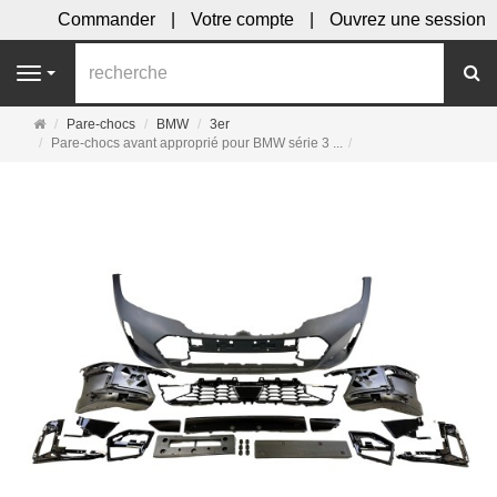
Commander
Votre compte
Ouvrez une session
R
Navigation
Page
Pare-chocs
BMW
3er
d'accueil
Pare-chocs avant approprié pour BMW série 3 ...