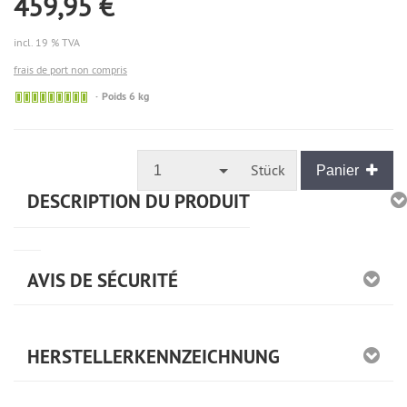
459,95 €
incl. 19 % TVA
frais de port non compris
🟢
Poids 6 kg
Sofort
versandfähig,
ausreichende
Stückzahl
Stück
1
Panier
DESCRIPTION DU PRODUIT
AVIS DE SÉCURITÉ
HERSTELLERKENNZEICHNUNG